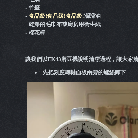
- 竹籤
-
食品級!
食品級!
食品級!
潤滑油
- 乾淨的毛巾布或廚房用衛生紙
- 棉花棒
讓我們以EK43磨豆機說明清潔過程，讓大家
先把刻度轉軸面板兩旁的螺絲卸下