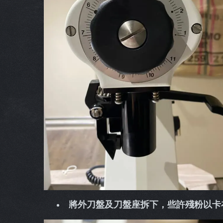
將外刀盤及刀盤座拆下，些許殘粉以卡