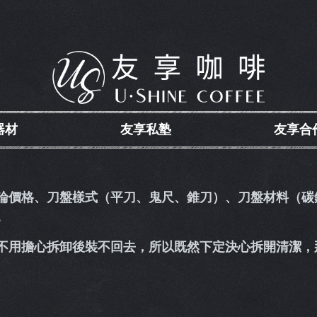
器材
友享私塾
友享合
論價格、刀盤樣式（平刀、鬼尺、錐刀）、刀盤材料（碳
。
不用擔心拆卸後裝不回去，所以既然下定決心拆開清潔，