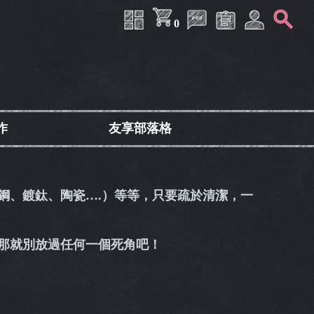
0
作
友享部落格
鋼、鍍鈦、陶瓷….）等等，只要疏於清潔，一
那就別放過任何一個死角吧！