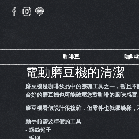
咖啡豆
咖啡
電動磨豆機的清潔
磨豆機是咖啡飲品中的靈魂工具之一，暫且不
台好的磨豆機也可能破壞您對咖啡的風味感官
磨豆機看似設計很複雜，但零件也就哪幾樣，
動手前需要準備的工具
- 螺絲起子
- 毛刷