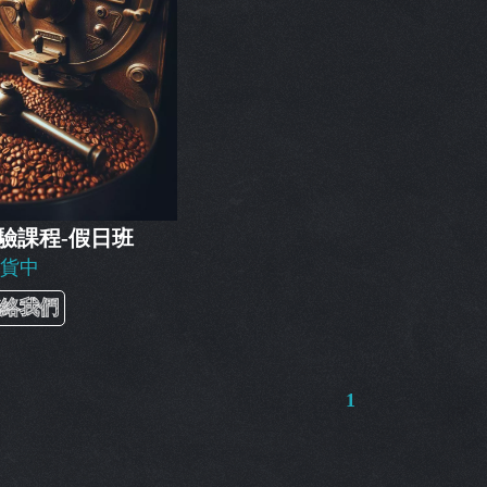
驗課程-假日班
補貨中
聯絡我們
1