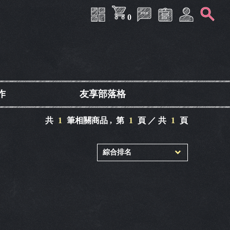
0
作
友享部落格
共
1
筆相關商品 ,
第
1
頁 ／ 共
1
頁