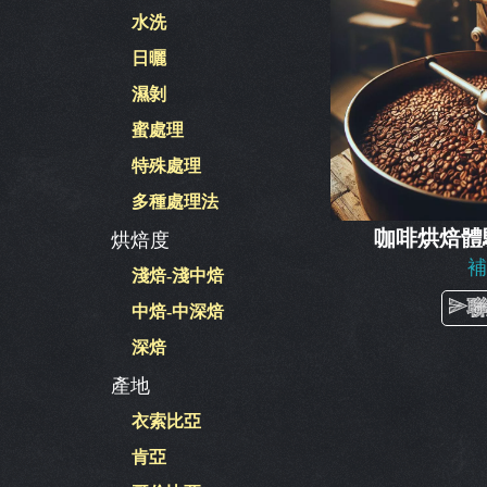
水洗
日曬
濕剝
蜜處理
特殊處理
多種處理法
咖啡烘焙體
烘焙度
淺焙-淺中焙
中焙-中深焙
深焙
產地
衣索比亞
肯亞