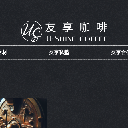
器材
友享私塾
友享合