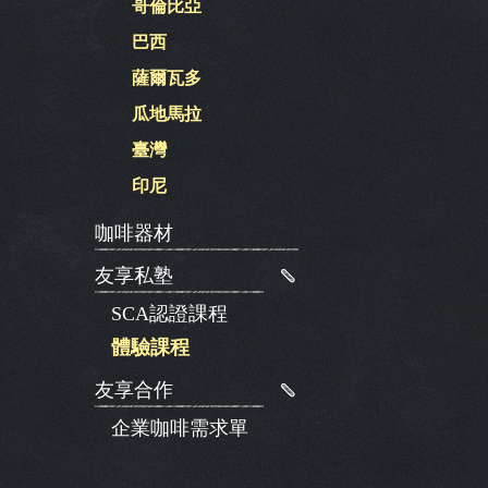
哥倫比亞
巴西
薩爾瓦多
瓜地馬拉
臺灣
印尼
咖啡器材
友享私塾
SCA認證課程
體驗課程
友享合作
企業咖啡需求單