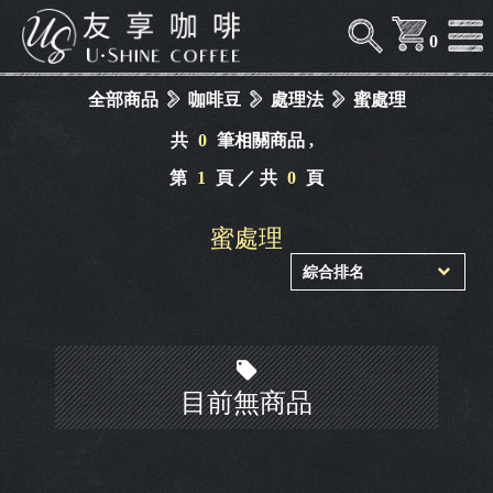
0
全部商品
咖啡豆
處理法
蜜處理
共
0
筆相關商品 ,
第
1
頁 ／ 共
0
頁
蜜處理
目前無商品