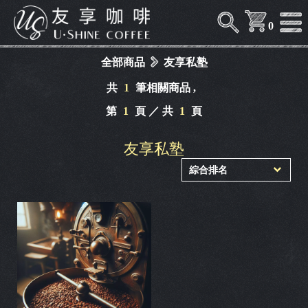
0
全部商品
友享私塾
共
1
筆相關商品 ,
第
1
頁 ／ 共
1
頁
友享私塾