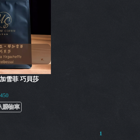
耶加雪菲 巧貝莎
$450
入購物車
1