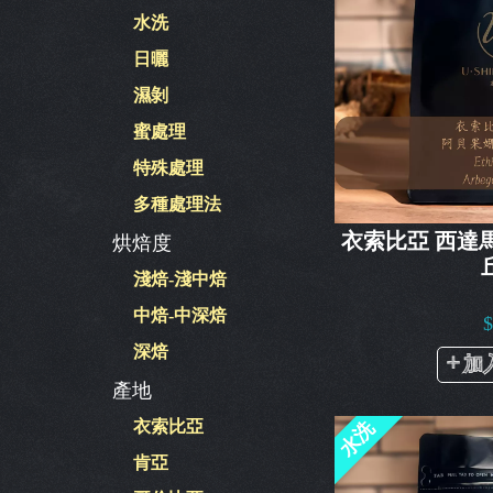
水洗
日曬
濕剝
蜜處理
特殊處理
多種處理法
衣索比亞 西達
烘焙度
淺焙-淺中焙
中焙-中深焙
深焙
加
產地
水洗
衣索比亞
肯亞