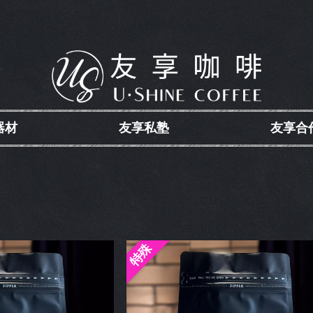
器材
友享私塾
友享合
特殊