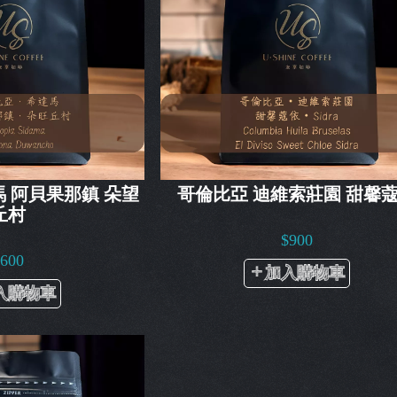
馬 阿貝果那鎮 朵望
哥倫比亞 迪維索莊園 甜馨
丘村
$900
$600
加入購物車
入購物車