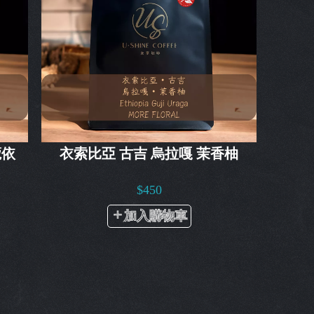
蔻依
衣索比亞 古吉 烏拉嘎 茉香柚
$450
加入購物車