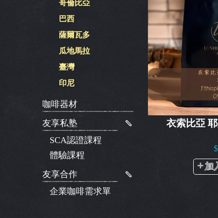
哥倫比亞
巴西
薩爾瓦多
瓜地馬拉
臺灣
印尼
咖啡器材
衣索比亞 
友享私塾
SCA認證課程
體驗課程
加
友享合作
企業咖啡需求單