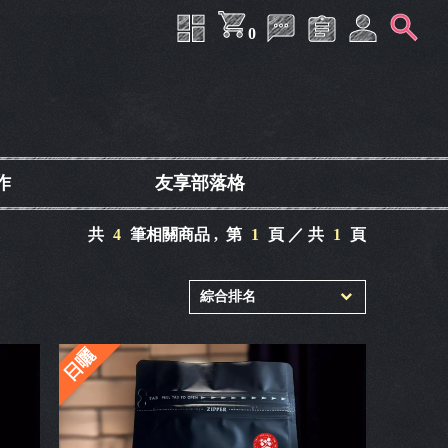
0
作
友享部落格
共
4
筆相關商品 ,
第
1
頁 ／ 共
1
頁
日曬