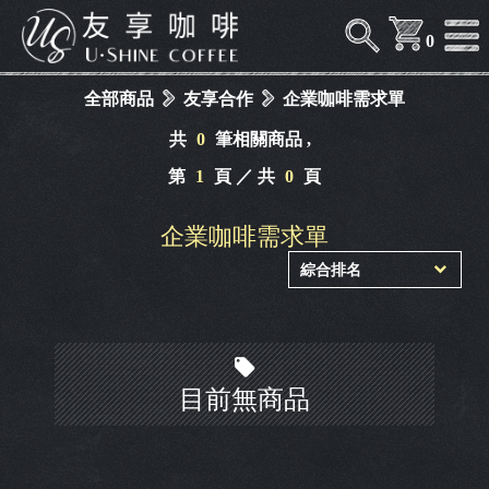
0
全部商品
友享合作
企業咖啡需求單
共
0
筆相關商品 ,
第
1
頁 ／ 共
0
頁
企業咖啡需求單
目前無商品